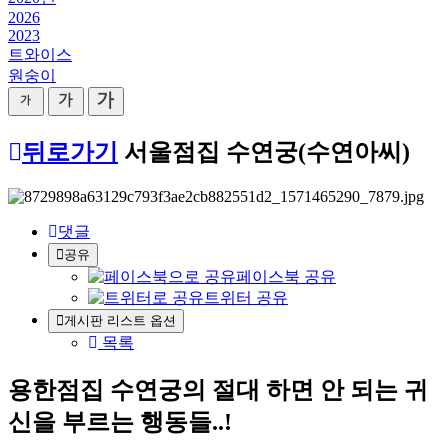
2026
2023
트와이스
원숭이
뒤로가기
서울점집 수연궁(수연아씨)
댓글
공유
페이스북 공유
트위터 공유
게시판 리스트 옵션
목록
용한점집 수연궁의 절대 하면 안 되는 귀
신을 부르는 행동들..!