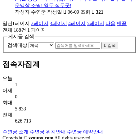
운액살 소멸! 열두 작두굿!
작성자
수연궁
작성일
06-09
조회
321
열린
1
페이지
2
페이지
3
페이지
4
페이지
5
페이지
다음
맨끝
전체 188건
1 페이지
게시물 검색
검색대상
검색
접속자집계
오늘
1
어제
0
최대
5,833
전체
626,713
수연궁 소개
수연궁 위치안내
수연궁 예약안내
Copyright ©
sygung.com
All rights reserved.