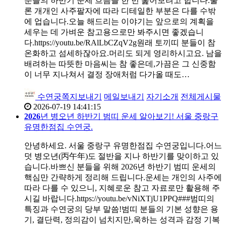
분들의 하반기 운세 흐름을 한 번 훑어보려고 합니다.물
론 개개인 사주팔자에 따라 디테일한 부분은 다를 수밖
에 업습니다.오늘 해드리는 이야기는 앞으로의 계획을
세우는 데 가벼운 참고용으로만 봐주시면 좋겠습니
다.https://youtu.be/RAlLbCZqV2g원래 토끼띠 분들이 참
온화하고 섬세하잖아요.머리도 되게 영리하시고요. 남을
배려하는 따뜻한 마음씨는 참 좋은데,가끔은 그 신중함
이 너무 지나쳐서 결정 장애처럼 다가올 때도…
수연궁
쪽지보내기
메일보내기
자기소개
전체게시물
2026-07-19 14:41:15
2026
년 병오년 하반기 범띠 운세 알아보기! 서울 중랑구
유명한점집 수연궁.
안녕하세요. 서울 중랑구 유명한점집 수연궁입니다.어느
덧 병오년(丙午年)도 절반을 지나 하반기를 맞이하고 있
습니다.바쁘신 분들을 위해 2026년 하반기 범띠 운세의
핵심만 간략하게 정리해 드립니다.운세는 개인의 사주에
따라 다를 수 있으니, 지혜로운 참고 자료로만 활용해 주
시길 바랍니다.https://youtu.be/vNiXTjU1PPQ###범띠의
특징과 수연궁의 당부 말씀!범띠 분들의 기본 성향은 용
기, 결단력, 정의감이 넘치지만,욱하는 성격과 감정 기복