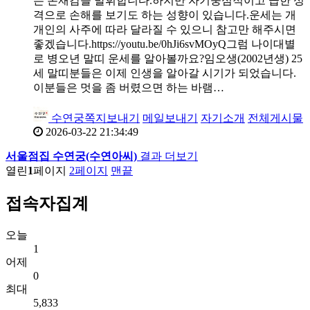
는 존재감을 발휘합니다.하지만 자기중심적이고 급한 성
격으로 손해를 보기도 하는 성향이 있습니다.운세는 개
개인의 사주에 따라 달라질 수 있으니 참고만 해주시면
좋겠습니다.https://youtu.be/0hJi6svMOyQ그럼 나이대별
로 병오년 말띠 운세를 알아볼까요?임오생(2002년생) 25
세 말띠분들은 이제 인생을 알아갈 시기가 되었습니다.
이분들은 멋을 좀 버렸으면 하는 바램…
수연궁
쪽지보내기
메일보내기
자기소개
전체게시물
2026-03-22 21:34:49
서울점집 수연궁(수연아씨)
결과 더보기
열린
1
페이지
2
페이지
맨끝
접속자집계
오늘
1
어제
0
최대
5,833