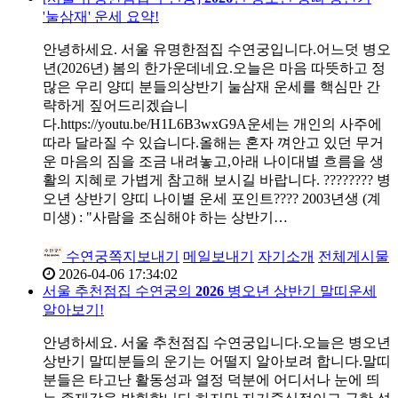
'눌삼재' 운세 요약!
안녕하세요. 서울 유명한점집 수연궁입니다.어느덧 병오
년(2026년) 봄의 한가운데네요.오늘은 마음 따뜻하고 정
많은 우리 양띠 분들의상반기 눌삼재 운세를 핵심만 간
략하게 짚어드리겠습니
다.https://youtu.be/H1L6B3wxG9A운세는 개인의 사주에
따라 달라질 수 있습니다.올해는 혼자 껴안고 있던 무거
운 마음의 짐을 조금 내려놓고,아래 나이대별 흐름을 생
활의 지혜로 가볍게 참고해 보시길 바랍니다. ???????? 병
오년 상반기 양띠 나이별 운세 포인트???? 2003년생 (계
미생) : "사람을 조심해야 하는 상반기…
수연궁
쪽지보내기
메일보내기
자기소개
전체게시물
2026-04-06 17:34:02
서울 추천점집 수연궁의
2026
병오년 상반기 말띠운세
알아보기!
안녕하세요. 서울 추천점집 수연궁입니다.오늘은 병오년
상반기 말띠분들의 운기는 어떨지 알아보려 합니다.말띠
분들은 타고난 활동성과 열정 덕분에 어디서나 눈에 띄