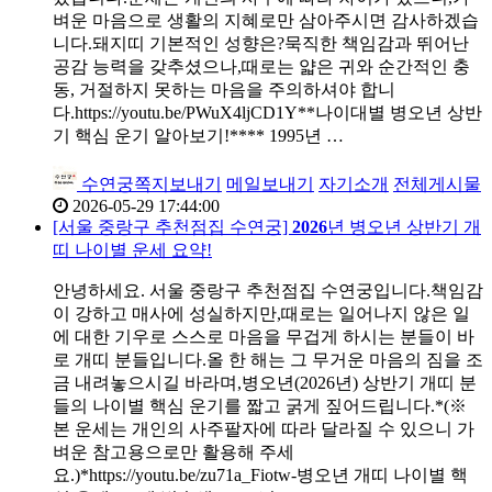
벼운 마음으로 생활의 지혜로만 삼아주시면 감사하겠습
니다.돼지띠 기본적인 성향은?묵직한 책임감과 뛰어난
공감 능력을 갖추셨으나,때로는 얇은 귀와 순간적인 충
동, 거절하지 못하는 마음을 주의하셔야 합니
다.https://youtu.be/PWuX4ljCD1Y**나이대별 병오년 상반
기 핵심 운기 알아보기!**** 1995년 …
수연궁
쪽지보내기
메일보내기
자기소개
전체게시물
2026-05-29 17:44:00
[서울 중랑구 추천점집 수연궁]
2026
년 병오년 상반기 개
띠 나이별 운세 요약!
안녕하세요. 서울 중랑구 추천점집 수연궁입니다.책임감
이 강하고 매사에 성실하지만,때로는 일어나지 않은 일
에 대한 기우로 스스로 마음을 무겁게 하시는 분들이 바
로 개띠 분들입니다.올 한 해는 그 무거운 마음의 짐을 조
금 내려놓으시길 바라며,병오년(2026년) 상반기 개띠 분
들의 나이별 핵심 운기를 짧고 굵게 짚어드립니다.*(※
본 운세는 개인의 사주팔자에 따라 달라질 수 있으니 가
벼운 참고용으로만 활용해 주세
요.)*https://youtu.be/zu71a_Fiotw-병오년 개띠 나이별 핵