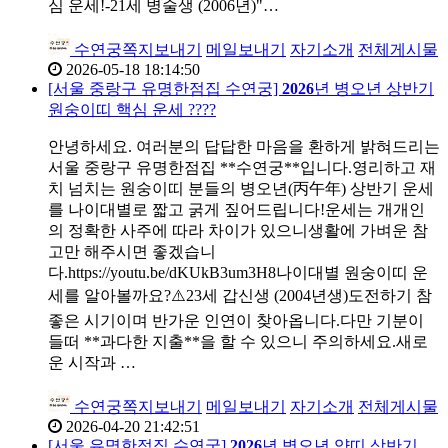
심 운세!-21세 병술생 (2006년)"…
수연궁
쪽지보내기
메일보내기
자기소개
전체게시물
2026-05-18 18:14:50
[서울 중랑구 유명한점집 수연궁]
2026
년 병오년 상반기
원숭이띠 핵심 운세 ????
안녕하세요. 여러분의 답답한 마음을 환하게 밝혀드리는
서울 중랑구 유명한점집 **수연궁**입니다.영리하고 재
치 넘치는 원숭이띠 분들의 병오년(丙午年) 상반기 운세
를 나이대별로 짧고 굵게 짚어드립니다!운세는 개개인
의 정확한 사주에 따라 차이가 있으니생활에 가벼운 참
고만 해주시면 좋겠습니
다.https://youtu.be/dKUkB3um3H8나이대별 원숭이띠 운
세를 알아볼까요?⚠️23세 갑신생 (2004년생)도전하기 참
좋은 시기이며 반가운 인연이 찾아옵니다.다만 기분이
들떠 **과다한 지출**을 할 수 있으니 주의하세요.새로
운 시작과 …
수연궁
쪽지보내기
메일보내기
자기소개
전체게시물
2026-04-20 21:42:51
[서울 유명한점집 수연궁]
2026
년 병오년 양띠 상반기