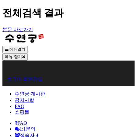
전체검색 결과
본문 바로가기
메뉴열기
메뉴 닫기
회
로그인
회원가입
원
로
수연궁 게시판
공지사항
그
FAQ
쇼핑몰
인
FAQ
1:1문의
접속자
4