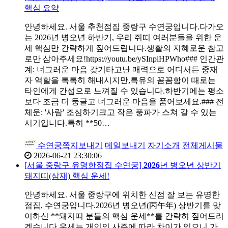
핵심 요약
안녕하세요. 서울 추천점집 중랑구 수연궁입니다.다가오
는 2026년 병오년 하반기, 우리 쥐띠 여러분들을 위한 운
세 핵심만 간략하게 짚어드립니다.생활의 지혜로운 참고
로만 삼아주세요!https://youtu.be/ySInpiHPWho### 인간관
계: 너그러운 마음 갖기타고난 매력으로 어디서든 중재
자 역할을 톡톡히 해내시지만,특유의 꼼꼼함이 때로는
타인에게 간섭으로 느껴질 수 있습니다.하반기에는 평소
보다 조금 더 둥글고 너그러운 마음을 품어보세요.### 전
체운: '사람' 조심하기크고 작은 풍파가 스쳐 갈 수 있는
시기입니다.특히 **50…
수연궁
쪽지보내기
메일보내기
자기소개
전체게시물
2026-06-21 23:30:06
[서울 중랑구 유명한점집 수연궁]
2026
년 병오년 상반기
돼지띠(삼재) 핵심 운세!
안녕하세요. 서울 중랑구에 위치한 신점 잘 보는 유명한
점집, 수연궁입니다.2026년 병오년(丙午年) 상반기를 맞
이하신 **돼지띠 분들의 핵심 운세**를 간략히 짚어드리
겠습니다.운세는 개인의 사주에 따라 차이가 있으니,가