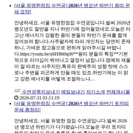
[서울 유명한점집 수연궁]
2026
년 병오년 하반기 용띠 운
세 요약!
안녕하세요. 서울 유명한점집 수연궁입니다.벌써 2026년
병오년도 절반을 지나 하반기에 접어들었네요.오늘은 타
고난 에너지가 강렬한 용띠 분들의 하반기 운세를 짧게
짚어보려 합니다.사주팔자에 따라 개인차는 당연히 존재
하니, 가벼운 참고용으로 편하게 읽어주시길 바랍니
다.https://youtu.be/u6HI8i6tpf0**용띠 분들의 특징**기본
적으로 리더십이 뛰어나고 열정이 넘칩니다.명예와 재물
이 잘 따르는 사주지만,특유의 완벽주의 성향 탓에 스스
로나 주변을 피곤하게 만들 때도 있죠.하반기에는 이 맑
고 강한 에너지를 어떻게 조절하느냐…
수연궁
쪽지보내기
메일보내기
자기소개
전체게시물
2026-07-31 01:11:19
[서울 유명한점집 수연궁]
2026
년 병오년 하반기 토끼띠
운세 총정리!
안녕하세요, 서울 유명한 점집 수연궁입니다.벌써 2026
년 병오년 하반기가 다가왔습니다.오늘은 우리 토끼띠