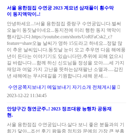
서울 용한점집 수연궁
2023
계묘년 삼재풀이 횡수막
이 동지액막이..!
안녕하세요...!서울 용한점집 중랑구 수연궁입니다.벌써
오늘이 동짓날이네요...동지전에 미리 행한 동지 액막이
행사입니다.https://youtube.com/shorts/UoRFaCsk2_c?
feature=share오늘 날씨가 영하 15도라고 하네요...정말 많
이 추운 날씨입니다.동짓날 눈이 오고 추우면 다음 해에풍
년이 든다는 이야기기도 있습니다만,추위에 피해 없으시
길 바랍니다....함께 하신 신도님들 정성을 모아.....세 가지
재앙과 여덟 가지 고난을 뜻하는삼재팔난 소멸과.....갑진
년 새해에는 무사대길을 기원합니다.새해 운세…
수연궁
쪽지보내기
메일보내기
자기소개
전체게시물
2023-12-22 11:34:45
안양구간 청연군주..!
2023
정조대왕 능행차 공동재
현.
서울 용한점집 수연궁입니다.살다 보니 좋은 분들과의 기
회가 닿아...조선 후기 왕들중 정치와 문예의 가장 큰 부흥