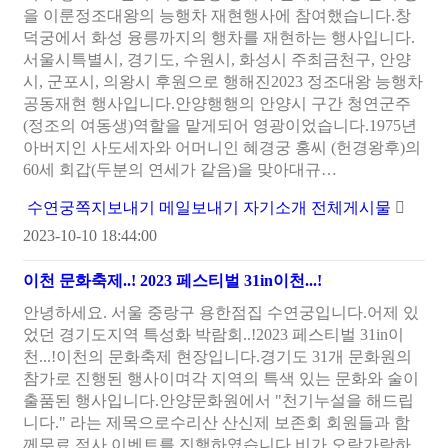
을 이룬정조대왕의 능행차 재현행사에 참여했습니다.창
덕궁에서 화성 융릉까지의 행차를 재현하는 행사입니다.
서울시특별시, 경기도, 수원시, 화성시 주최금천구, 안양
시, 군포시, 의왕시 후원으로 행해진2023 정조대왕 능행차
공동재현 행사입니다.안양행행의 안양시 구간 청연군주
(정조의 여동생)역할을 맡게되어 영광이었습니다.1975년
아버지인 사도세자와 어머니인 혜경궁 홍씨 (헌경왕후)의
60세 회갑(두분의 연세가 같음)을 맞아대규…
수연궁
쪽지보내기
메일보내기
자기소개
전체게시물
2023-10-10 18:44:00
이천 문화축제..!
2023
페스티벌 31in이천...!
안녕하세요. 서울 중랑구 용한점집 수연궁입니다.어제 있
었던 경기도지역 특성화 박람회..!2023 페스티벌 31in이
천...!이천의 문화축제 현장입니다.경기도 31개 문화원의
참가로 진행된 행사이며각 지역의 특색 있는 문화와 술이
출품된 행사입니다.안양문화원에서 "천기누설을 해드립
니다." 라는 제목으로수리산 산신제 보존회 회원들과 함
께무료 점사 이벤트를 진행하였습니다.비가 오락가락하