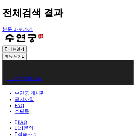
전체검색 결과
본문 바로가기
메뉴열기
메뉴 닫기
회
로그인
회원가입
원
로
수연궁 게시판
공지사항
그
FAQ
쇼핑몰
인
FAQ
1:1문의
접속자
4