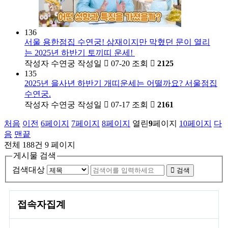
136
서울 용한점집 수연궁! 삼재이지만 막혔던 문이 열리
는 2025년 하반기 토끼띠 운세!
작성자
수연궁
작성일
07-20
조회
2125
135
2025년 을사년 하반기 개띠운세는 어떨까요? 서울점집
수연궁.
작성자
수연궁
작성일
07-17
조회
2161
처음
이전
6
페이지
7
페이지
8
페이지
열린
9
페이지
10
페이지
다
음
맨끝
전체 188건
9 페이지
게시물 검색
검색대상
검색
접속자집계