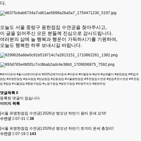
다.
오늘도 서울 중랑구 용한점집 수연궁을 찾아주시고,
이 글을 읽어주신 모든 분들께 진심으로 감사드립니다.
여러분의 삶에 늘 행복과 행운이 가득하시기를 기원하며,
오늘도 행복한 하루 보내시길 바랍니다.
#돼지띠운세 #을사년돼지띠운세 #2025년돼지띠운세 #띠운세 #띠별운세 #삼재 #삼재풀이 #용한점집 #쪽집게
점집 #유명한점집 #송파점집 #강남점집 #강동점집 #서울용한점집 #추천점집수연궁 #점집추천수연궁 #추천점
집 #점집 #서울점집 #중랑구점집 #노원구점집 #광진구점집 #유명무속인 #용한무당
댓글목록
0
등록된 댓글이 없습니다.
이미지 목록
[서울 유명한점집 수연궁] 2026년 병오년 하반기 용띠 운세 요약!
수연궁
07-31
38
[서울 유명한점집 수연궁] 2026년 병오년 하반기 토끼띠 운세 총정리!
수연궁
07-19
143