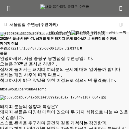
서울점집 수연궁(수연아씨)
페이스북 공유
트위터 공유
목록
2025년 을사년 하반기, 삼재를 맞은 돼지띠 운세 알아보기..! 용한점집 수연궁.
페이지 정보
수연궁
(221.♡.158.48)
25-08-06 18:07
2,037
0
본문
안녕하세요, 서울 중랑구 용한점집 수연궁입니다.
오늘은 2025년 을사년 하반기,
삼재에 들어서는 돼지띠 여러분의 운세에 대해 알아볼까 합니다.
운세는 개인 사주에 따라 다르니,
참고하시어 밝은 앞날을 위한 이정표로 삼으시면 좋겠습니다.
https://youtu.be/MxubAe1qrng
돼지띠 분들의 성향과 특징은?
돼지띠 분들은 다양한 매력이 있으며 두 가지 성향으로 나눌 수 있을
것 같습니다.
스스로 완벽을 추구하며 굳건히 길을 개척하는 강인함과,
타인과 함께 나아가기를 원하는 따뜻한 마음이 공존하는 분들이 많