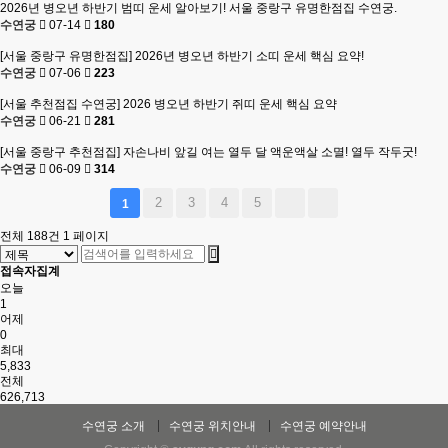
2026년 병오년 하반기 범띠 운세 알아보기! 서울 중랑구 유명한점집 수연궁.
수연궁
07-14
180
[서울 중랑구 유명한점집] 2026년 병오년 하반기 소띠 운세 핵심 요약!
수연궁
07-06
223
[서울 추천점집 수연궁] 2026 병오년 하반기 쥐띠 운세 핵심 요약
수연궁
06-21
281
[서울 중랑구 추천점집] 자손나비 앞길 여는 열두 달 액운액살 소멸! 열두 작두굿!
수연궁
06-09
314
2
3
4
5
1
전체 188건
1 페이지
접속자집계
오늘
1
어제
0
최대
5,833
전체
626,713
수연궁 소개
수연궁 위치안내
수연궁 예약안내